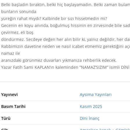
Belki başladın bıraktın, belki hiç başlayamadın. Belki zaman bulam
bunların sonunda
yüreğin rahat mıydı? Kalbinde bir sızı hissetmedin mi?
Gecenin en koyu anında, boğulmuş hissinin en zirvesinde bile sadec
çevirmez, eli boş
döndürmez. Secdeye değen her alın bilir ki, yalnız değildir, her da
Rabbimizin davetine neden ve nasıl icabet etmemiz gerektiğini açık
namaz ile
aranızdaki görünmez duvarları yıkmanıza rehberlik edecek.
Yazar Fatih Sami KAPLAN’ın kaleminden “NAMAZ’SIZIM” isimli DİNİ İN
Yayınevi
Aysima Yayınları
Basım Tarihi
Kasım 2025
Türü
Dini İnanç