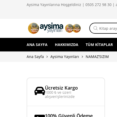
Aysima Yayınlarına Hoşgeldiniz | 0505 272 98 30 |
ANA SAYFA
HAKKIMIZDA
TÜM KITAPLAR
Ana Sayfa
Aysima Yayınları
NAMAZ’SIZIM
Ücretsiz Kargo
1000 ₺ ve üzeri
alışverişlerinizde
100% Güvenli Ödeme