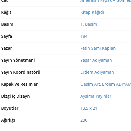
Cilt
Amerikan kapak + Gömlek
Kâğıt
Kitap Kâğıdı
Basım
1. Basım
Sayfa
184
Yazar
Fatih Sami Kaplan
Yayın Yönetmeni
Yaşar Adıyaman
Yayın Koordinatörü
Erdem Adıyaman
Kapak ve Resimler
Qesim Art
,
Erdem ADIYA
Dizgi İç Dizayn
Aysima Yayınları
Boyutları
13,5 x 21
Ağırlığı
230