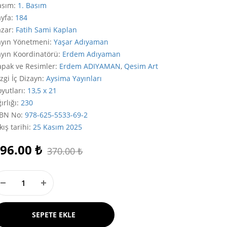
asım
:
1. Basım
ayfa
:
184
azar
:
Fatih Sami Kaplan
ayın Yönetmeni
:
Yaşar Adıyaman
ayın Koordinatörü
:
Erdem Adıyaman
apak ve Resimler
:
Erdem ADIYAMAN
,
Qesim Art
zgi İç Dizayn
:
Aysima Yayınları
yutları
:
13,5 x 21
ırlığı
:
230
SBN No
:
978-625-5533-69-2
kış tarihi
:
25 Kasım 2025
96.00
₺
370.00
₺
SEPETE EKLE