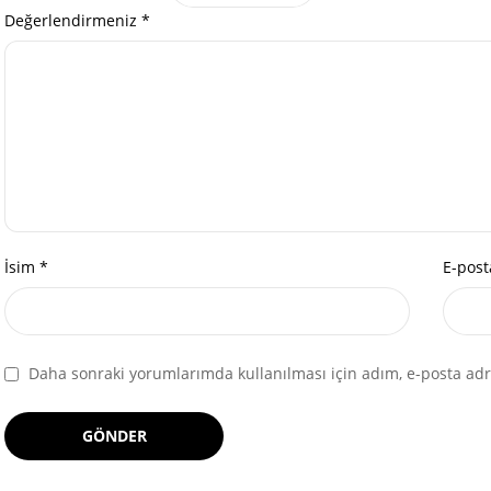
Değerlendirmeniz
*
İsim
*
E-pos
Daha sonraki yorumlarımda kullanılması için adım, e-posta adre