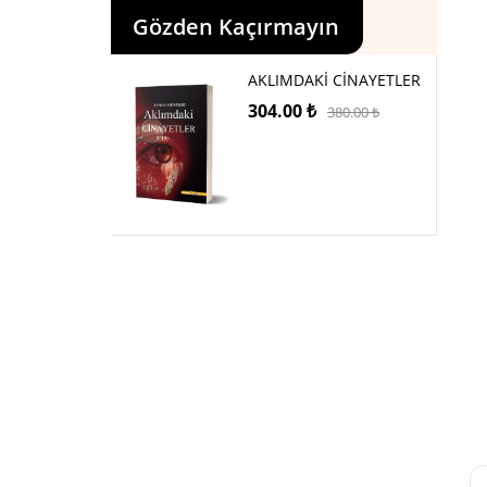
Gözden Kaçırmayın
AKLIMDAKİ CİNAYETLER
304.00
₺
380.00
₺