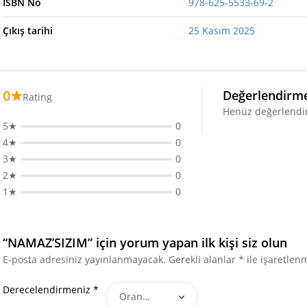
ISBN No
978-625-5533-69-2
Çıkış tarihi
25 Kasım 2025
0★
Değerlendirme
Rating
Henüz değerlendi
5★
0
4★
0
3★
0
2★
0
1★
0
“NAMAZ’SIZIM” için yorum yapan ilk kişi siz olun
E-posta adresiniz yayınlanmayacak.
Gerekli alanlar
*
ile işaretlenm
Derecelendirmeniz
*