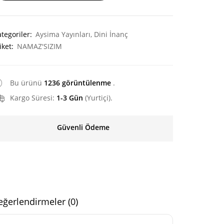
tegoriler:
Aysima Yayınları
,
Dini İnanç
GÜL VE SARMAŞIK
NESİ
iket:
NAMAZ'SIZIM
180.00
₺
225.00
₺
480.00
₺
Bu ürünü
1236 görüntülenme
.
Kargo Süresi:
1-3 Gün
(Yurtiçi).
Güvenli Ödeme
ğerlendirmeler (0)