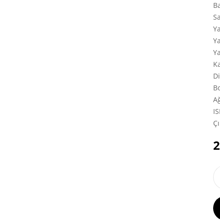
B
S
Y
Y
Y
K
Di
Bo
Ağ
I
Çı
2