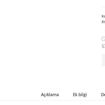
Ka
İçkin
DOSTLAR
KIRAATHA
Et
160.00
₺
200.00
₺
384.00
₺
Açıklama
Ek bilgi
De