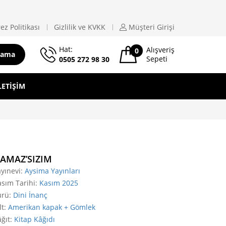
ez Politikası
Gizlilik ve KVKK
Müşteri
Girişi
Hat:
Alışveriş
0
rama
Sepeti
0505 272 98 30
LETIŞIM
AMAZ’SIZIM
yınevi
:
Aysima Yayınları
sım Tarihi
:
Kasım 2025
ürü
:
Dini İnanç
lt
:
Amerikan kapak + Gömlek
ğıt
:
Kitap Kâğıdı