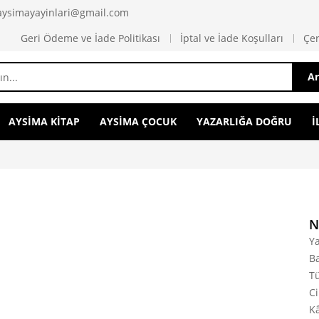
 aysimayayinlari@gmail.com
Geri Ödeme ve İade Politikası
İptal ve İade Koşulları
Çer
A
AYSİMA KİTAP
AYSİMA ÇOCUK
YAZARLIĞA DOĞRU
İ
N
Ya
Ba
T
Ci
Kâ