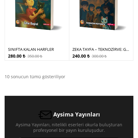
SINIFTA KALAN HARFLER
ZEKA TAYFA – TEKNOZİRVE: GÖBEKLİTEPE’NİN SIRRI
280.00
₺
240.00
₺
350.00
₺
300.00
₺
10 sonucun tümü gösteriliyor
Aysima Yayınları
Aysima Yayınları, nitelikli eserleri okurla buluşturan
profesyonel bir yayın kuruluşudur.