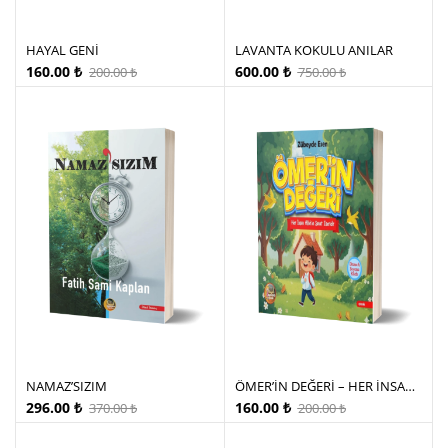
HAYAL GENİ
LAVANTA KOKULU ANILAR
160.00
₺
600.00
₺
200.00
₺
750.00
₺
NAMAZ’SIZIM
ÖMER’İN DEĞERİ – HER İNSAN ALLAH’IN SANAT ESERİDİR
296.00
₺
160.00
₺
370.00
₺
200.00
₺