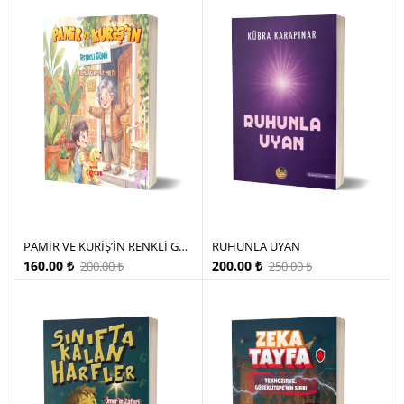
PAMİR VE KURİŞ’İN RENKLİ GÜNÜ
RUHUNLA UYAN
160.00
₺
200.00
₺
200.00
₺
250.00
₺