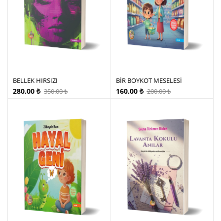
BELLEK HIRSIZI
BİR BOYKOT MESELESİ
280.00
₺
160.00
₺
350.00
₺
200.00
₺