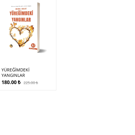
YÜREĞİMDEKİ
YANGINLAR
180.00
₺
225.00
₺