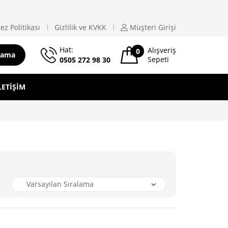
ez Politikası
Gizlilik ve KVKK
Müşteri
Girişi
Hat:
Alışveriş
0
rama
Sepeti
0505 272 98 30
LETIŞIM