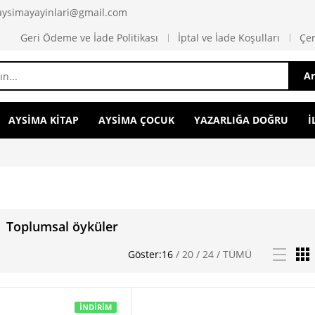
 aysimayayinlari@gmail.com
Geri Ödeme ve İade Politikası
İptal ve İade Koşulları
Çer
A
AYSİMA KİTAP
AYSİMA ÇOCUK
YAZARLIĞA DOĞRU
İ
Toplumsal öyküler
Göster:
16
/
20
/
24
/
TÜMÜ
İNDIRIM