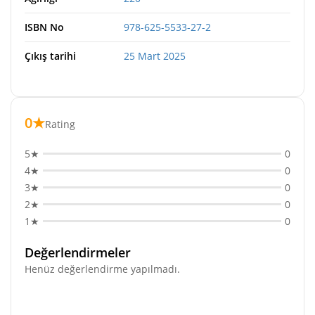
ISBN No
978-625-5533-27-2
Çıkış tarihi
25 Mart 2025
0★
Rating
5★
0
4★
0
3★
0
2★
0
1★
0
Değerlendirmeler
Henüz değerlendirme yapılmadı.