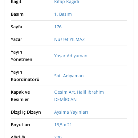
Kâğıt
Kitap Kâğıdı
Basım
1. Basım
Sayfa
176
Yazar
Nusret YILMAZ
Yayın
Yaşar Adıyaman
Yönetmeni
Yayın
Sait Adıyaman
Koordinatörü
Kapak ve
Qesim Art
,
Halil İbrahim
Resimler
DEMİRCAN
Dizgi İç Dizayn
Aysima Yayınları
Boyutları
13,5 x 21
Ağırlığı
220