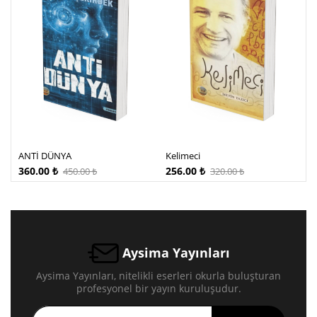
ANTİ DÜNYA
Kelimeci
360.00
₺
256.00
₺
450.00
₺
320.00
₺
Aysima Yayınları
Aysima Yayınları, nitelikli eserleri okurla buluşturan
profesyonel bir yayın kuruluşudur.