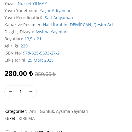
Yazar
:
Nusret YILMAZ
Yayın Yönetmeni
:
Yaşar Adıyaman
Yayın Koordinatörü
:
Sait Adıyaman
Kapak ve Resimler
:
Halil İbrahim DEMİRCAN
,
Qesim Art
Dizgi İç Dizayn
:
Aysima Yayınları
Boyutları
:
13,5 x 21
Ağırlığı
:
220
ISBN No
:
978-625-5533-27-2
Çıkış tarihi
:
25 Mart 2025
280.00
₺
350.00
₺
Kategoriler:
Anı - Günlük
,
Aysima Yayınları
Etiket:
KIRILMA