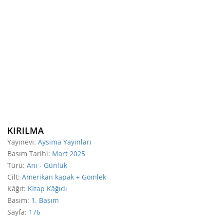
KIRILMA
Yayınevi
:
Aysima Yayınları
Basım Tarihi
:
Mart 2025
Türü
:
Anı - Günlük
Cilt
:
Amerikan kapak + Gömlek
Kâğıt
:
Kitap Kâğıdı
Basım
:
1. Basım
Sayfa
:
176