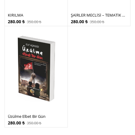
KIRILMA
ŞAİRLER MECLİSİ – TEMATİK OKUMA BİÇİMLERİ
280.00
₺
280.00
₺
350.00
₺
350.00
₺
Üzülme Elbet Bir Gün
280.00
₺
350.00
₺