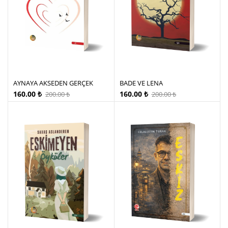
AYNAYA AKSEDEN GERÇEK
BADE VE LENA
160.00
₺
160.00
₺
200.00
₺
200.00
₺