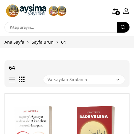
0
Ana Sayfa
Sayfa ürün
64
64