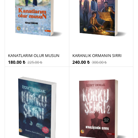
KANATLARIM OLUR MUSUN
KARANLIK ORMANIN SIRRI
180.00
₺
240.00
₺
225.00
₺
300.00
₺