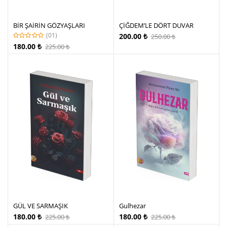
BİR ŞAİRİN GÖZYAŞLARI
ÇİĞDEM’LE DÖRT DUVAR
(01)
200.00
₺
250.00
₺
180.00
₺
225.00
₺
GÜL VE SARMAŞIK
Gulhezar
180.00
₺
180.00
₺
225.00
₺
225.00
₺