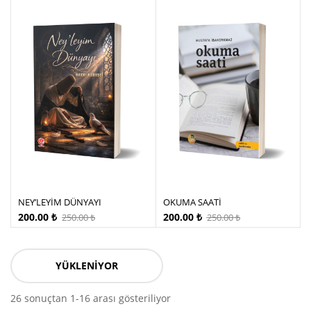
NEY’LEYİM DÜNYAYI
OKUMA SAATİ
200.00
₺
200.00
₺
250.00
₺
250.00
₺
YÜKLENIYOR
26 sonuçtan 1-16 arası gösteriliyor