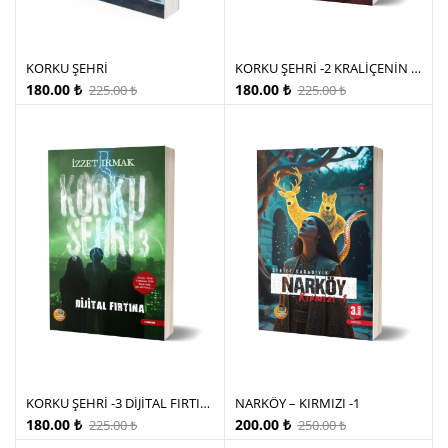
KORKU ŞEHRİ
KORKU ŞEHRİ -2 KRALİÇENİN SIRRI
180.00
₺
180.00
₺
225.00
₺
225.00
₺
KORKU ŞEHRİ -3 DİJİTAL FIRTINA
NARKÖY – KIRMIZI -1
180.00
₺
200.00
₺
225.00
₺
250.00
₺