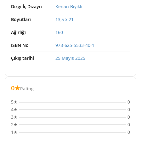
Dizgi İç Dizayn
Kenan Bıyıklı
Boyutları
13,5 x 21
Ağırlığı
160
ISBN No
978-625-5533-40-1
Çıkış tarihi
25 Mayıs 2025
0★
Rating
5★
0
4★
0
3★
0
2★
0
1★
0