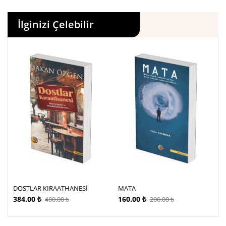
İlginizi Çelebilir
DOSTLAR KIRAATHANESİ
MATA
384.00
₺
160.00
₺
480.00
₺
200.00
₺