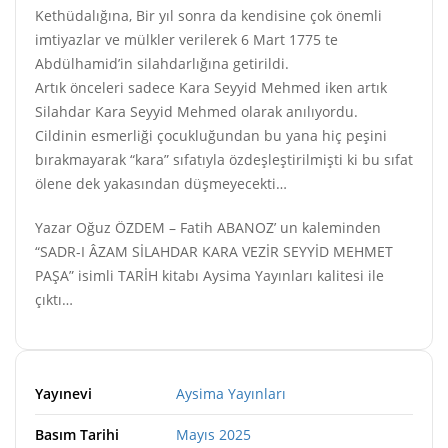
Kethüdalığına, Bir yıl sonra da kendisine çok önemli
imtiyazlar ve mülkler verilerek 6 Mart 1775 te
Abdülhamid’in silahdarlığına getirildi.
Artık önceleri sadece Kara Seyyid Mehmed iken artık
Silahdar Kara Seyyid Mehmed olarak anılıyordu.
Cildinin esmerliği çocukluğundan bu yana hiç peşini
bırakmayarak “kara” sıfatıyla özdeşleştirilmişti ki bu sıfat
ölene dek yakasından düşmeyecekti…
Yazar Oğuz ÖZDEM – Fatih ABANOZ’ un kaleminden
“SADR-I ÂZAM SİLAHDAR KARA VEZİR SEYYİD MEHMET
PAŞA” isimli TARİH kitabı Aysima Yayınları kalitesi ile
çıktı…
Yayınevi
Aysima Yayınları
Basım Tarihi
Mayıs 2025