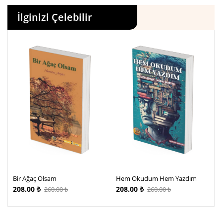
İlginizi Çelebilir
Bir Ağaç Olsam
Hem Okudum Hem Yazdım
208.00
₺
208.00
₺
260.00
₺
260.00
₺