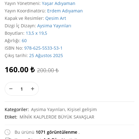
Yayın Yönetmeni
:
Yaşar Adıyaman
Yayın Koordinatörü
:
Erdem Adıyaman
Kapak ve Resimler
:
Qesim Art
Dizgi İç Dizayn
:
Aysima Yayınları
Boyutları
:
13,5 x 19,5
Ağırlığı
:
60
ISBN No
:
978-625-5533-53-1
Çıkış tarihi
:
25 Ağustos 2025
160.00
₺
200.00
₺
Kategoriler:
Aysima Yayınları
,
Kişisel gelişim
Etiket:
MİNİK KALPLERDE BÜYÜK SAVAŞLAR
Bu ürünü
1071 görüntülenme
.