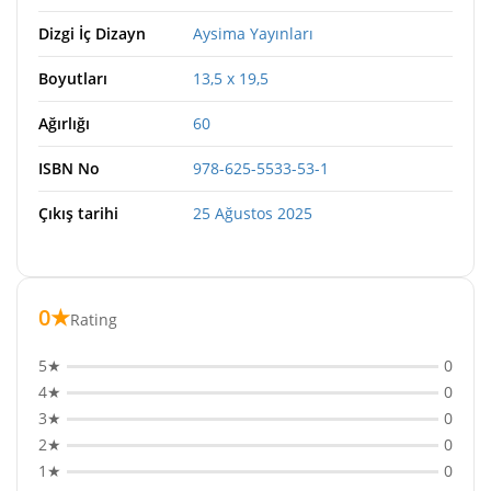
Dizgi İç Dizayn
Aysima Yayınları
Boyutları
13,5 x 19,5
Ağırlığı
60
ISBN No
978-625-5533-53-1
Çıkış tarihi
25 Ağustos 2025
0★
Rating
5★
0
4★
0
3★
0
2★
0
1★
0