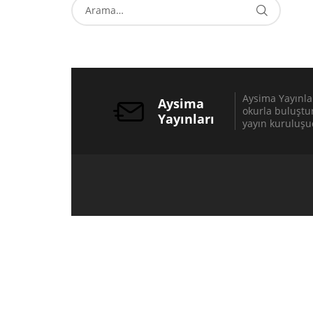
Aysima Yayınları
Aysima
okurla buluştu
Yayınları
yayın kuruluşu