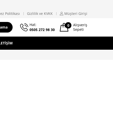
ez Politikası
Gizlilik ve KVKK
Müşteri
Girişi
Hat:
Alışveriş
0
rama
Sepeti
0505 272 98 30
LETIŞIM