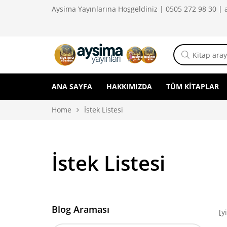
Aysima Yayınlarına Hoşgeldiniz | 0505 272 98 30 |
ANA SAYFA
HAKKIMIZDA
TÜM KITAPLAR
Home
İstek Listesi
İstek Listesi
Blog Araması
[y