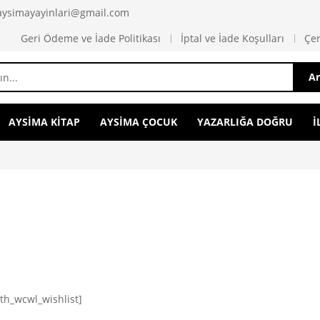
 aysimayayinlari@gmail.com
Geri Ödeme ve İade Politikası
İptal ve İade Koşulları
Çer
A
AYSİMA KİTAP
AYSİMA ÇOCUK
YAZARLIĞA DOĞRU
İ
ith_wcwl_wishlist]