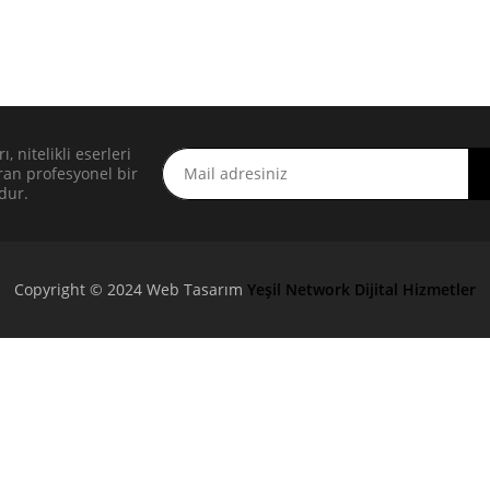
, nitelikli eserleri
ran profesyonel bir
dur.
Copyright © 2024 Web Tasarım
Yeşil Network Dijital Hizmetler