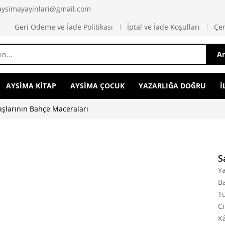
 aysimayayinlari@gmail.com
Geri Ödeme ve İade Politikası
İptal ve İade Koşulları
Çer
A
AYSİMA KİTAP
AYSİMA ÇOCUK
YAZARLIĞA DOĞRU
İ
aşlarının Bahçe Maceraları
S
Ya
Ba
T
Ci
Kâ