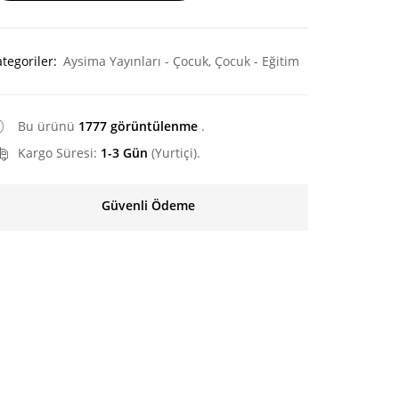
tegoriler:
Aysima Yayınları - Çocuk
,
Çocuk - Eğitim
GÜL VE SARMAŞIK
NESİ
180.00
₺
225.00
₺
480.00
₺
Bu ürünü
1777 görüntülenme
.
Kargo Süresi:
1-3 Gün
(Yurtiçi).
Güvenli Ödeme