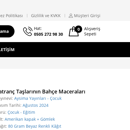
ez Politikası
Gizlilik ve KVKK
Müşteri
Girişi
Hat:
Alışveriş
0
rama
Sepeti
0505 272 98 30
LETIŞIM
atranç Taşlarının Bahçe Maceraları
yınevi
:
Aysima Yayınları - Çocuk
sım Tarihi
:
Ağustos 2024
ürü
:
Çocuk - Eğitim
lt
:
Amerikan kapak + Gömlek
ğıt
:
80 Gram Beyaz Renkli Kâğıt