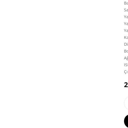
B
S
Y
Y
Y
K
Di
Bo
Ağ
I
Çı
2