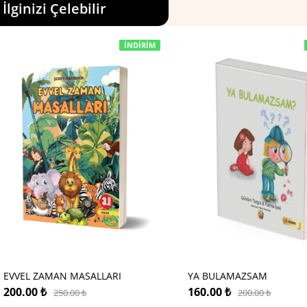
İlginizi Çelebilir
İNDIRIM
EVVEL ZAMAN MASALLARI
YA BULAMAZSAM
200.00
₺
160.00
₺
250.00
₺
200.00
₺