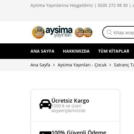
Aysima Yayınlarına Hoşgeldiniz | 0505 272 98 30 |
ANA SAYFA
HAKKIMIZDA
TÜM KITAPLAR
Ana Sayfa
Aysima Yayınları - Çocuk
Satranç T
Ücretsiz Kargo
1000 ₺ ve üzeri
alışverişlerinizde
100% Güvenli Ödeme