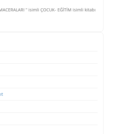
CERALARI ” isimli ÇOCUK- EĞİTİM isimli kitabı
ıt