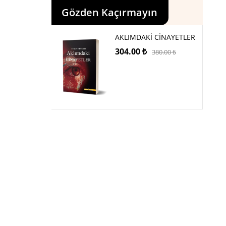
Gözden Kaçırmayın
AKLIMDAKİ CİNAYETLER
304.00
₺
380.00
₺