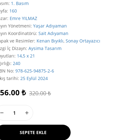
asım
:
1. Basım
ayfa
:
160
azar
:
Emre YILMAZ
ayın Yönetmeni
:
Yaşar Adıyaman
ayın Koordinatörü
:
Sait Adıyaman
apak ve Resimler
:
Kenan Bıyıklı
,
Sonay Ortayazıcı
zgi İç Dizayn
:
Aysima Tasarım
yutları
:
14,5 x 21
ırlığı
:
240
SBN No
:
978-625-94875-2-6
kış tarihi
:
25 Eylül 2024
56.00
₺
320.00
₺
SEPETE EKLE