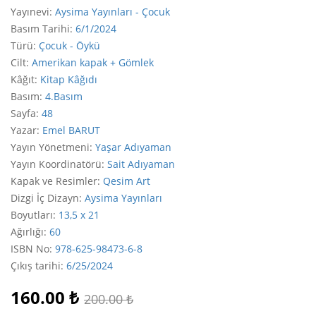
Yayınevi
:
Aysima Yayınları - Çocuk
Basım Tarihi
:
6/1/2024
Türü
:
Çocuk - Öykü
Cilt
:
Amerikan kapak + Gömlek
Kâğıt
:
Kitap Kâğıdı
Basım
:
4.Basım
Sayfa
:
48
Yazar
:
Emel BARUT
Yayın Yönetmeni
:
Yaşar Adıyaman
Yayın Koordinatörü
:
Sait Adıyaman
Kapak ve Resimler
:
Qesim Art
Dizgi İç Dizayn
:
Aysima Yayınları
Boyutları
:
13,5 x 21
Ağırlığı
:
60
ISBN No
:
978-625-98473-6-8
Çıkış tarihi
:
6/25/2024
160.00
₺
200.00
₺