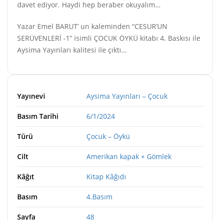
davet ediyor. Haydi hep beraber okuyalım…
Yazar Emel BARUT’ un kaleminden “CESUR’UN
SERÜVENLERİ -1” isimli ÇOCUK ÖYKÜ kitabı 4. Baskısı ile
Aysima Yayınları kalitesi ile çıktı…
Yayınevi
Aysima Yayınları – Çocuk
Basım Tarihi
6/1/2024
Türü
Çocuk – Öykü
Cilt
Amerikan kapak + Gömlek
Kâğıt
Kitap Kâğıdı
Basım
4.Basım
Sayfa
48