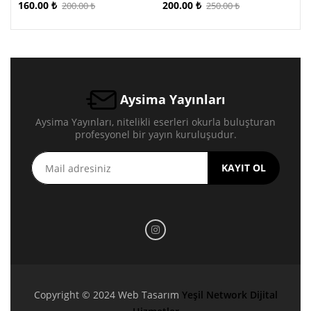
160.00
₺
200.00
₺
200.00
₺
250.00
₺
Aysima Yayınları
Aysima Yayınları, nitelikli eserleri okurla buluşturan
profesyonel bir yayın kuruluşudur.
KAYIT OL
Copyright © 2024 Web Tasarım
Yeşil Network Dijital